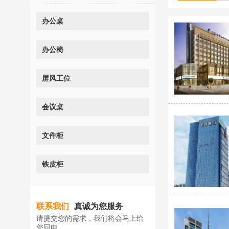
办公桌
办公椅
屏风工位
会议桌
文件柜
铁皮柜
联系我们
真诚为您服务
请提交您的需求，我们将会马上给
您回电