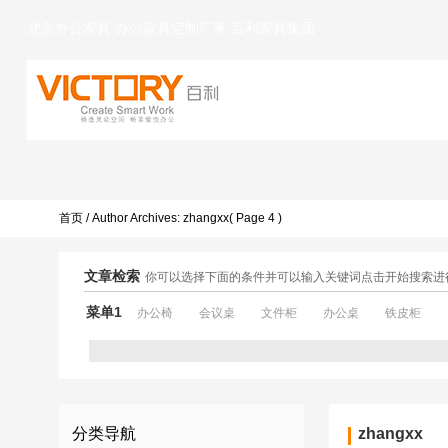
北京办公家具 办公家具定制厂家 百利家具集团
首页
/
Author Archives: zhangxx
( Page 4 )
文章检索
你可以选择下面的条件并可以输入关键词点击开始搜索进
菜单1
办公椅
会议桌
文件柜
办公桌
铁皮柜
分类导航
zhangxx