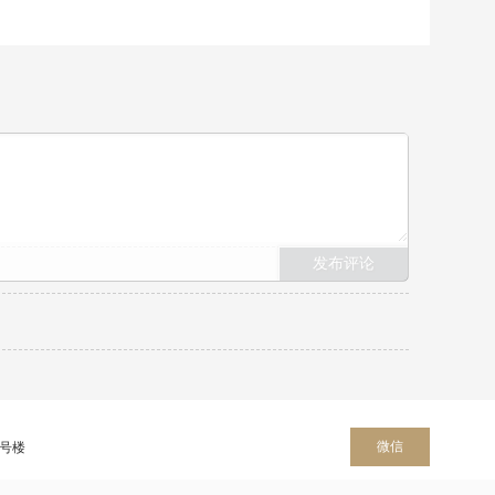
微信
9号楼