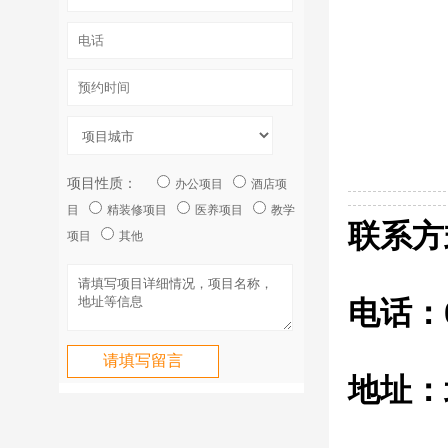
项目性质：
办公项目
酒店项
目
精装修项目
医养项目
教学
联系方
项目
其他
电话：0
地址：