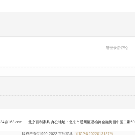
请登录后评论
34@163.com
北京百利家具 办公地址：北京市通州区温榆路金融街园中园二期5
版权所有©1990-2022 百利家具 |
京ICP备2022013137号