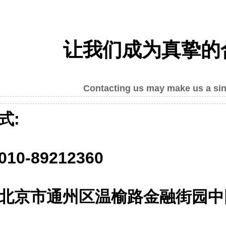
让我们成为真挚的
Contacting us may make us a sin
式:
10-89212360
北京市通州区温榆路金融街园中