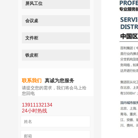
屏风工位
会议桌
文件柜
铁皮柜
联系我们
真诚为您服务
请提交您的需求，我们将会马上给
您回电
13911132134
24小时热线