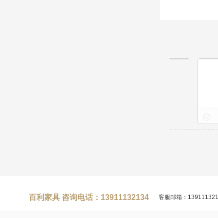
百利家具 咨询电话：13911132134
客服邮箱：139111321