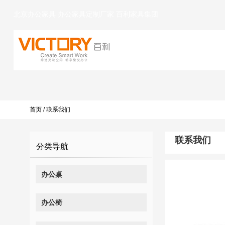
北京办公家具 办公家具定制厂家 百利家具集团
首页
/
联系我们
联系我们
分类导航
办公桌
办公椅