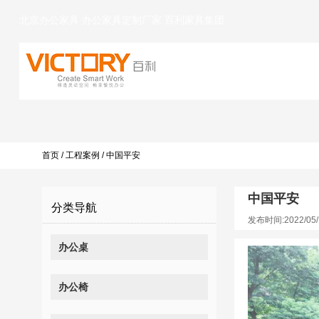
北京办公家具 办公家具定制厂家 百利家具集团
首页
/
工程案例
/
中国平安
中国平安
分类导航
发布时间:2022/05/
办公桌
办公椅