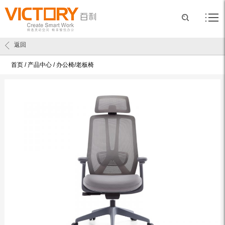
返回
首页
/
产品中心
/
办公椅/老板椅