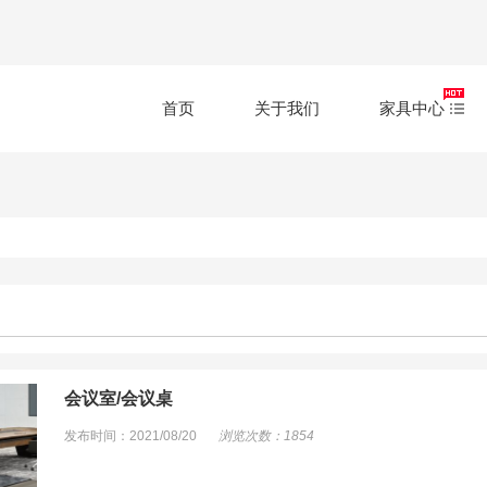
首页
关于我们
家具中心
会议室/会议桌
发布时间：2021/08/20
浏览次数：1854