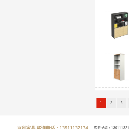
1
2
3
百利家具 咨询电话：13911132134
客服邮箱：139111321