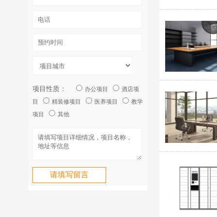
项目性质：
办公项目
酒店项
目
精装修项目
医养项目
教学
项目
其他