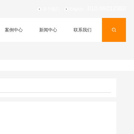
010-89212360
关于我们
English
案例中心
新闻中心
联系我们