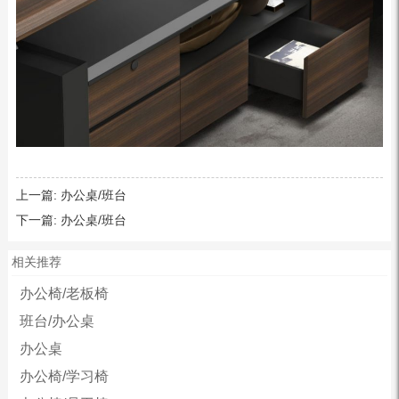
上一篇:
办公桌/班台
下一篇:
办公桌/班台
相关推荐
办公椅/老板椅
班台/办公桌
办公桌
办公椅/学习椅